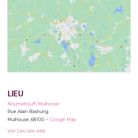
LIEU
Noumatrouff, Mulhouse
Rue Alain Bashung
Mulhouse
,
68100
+ Google Map
Voir Lieu site web