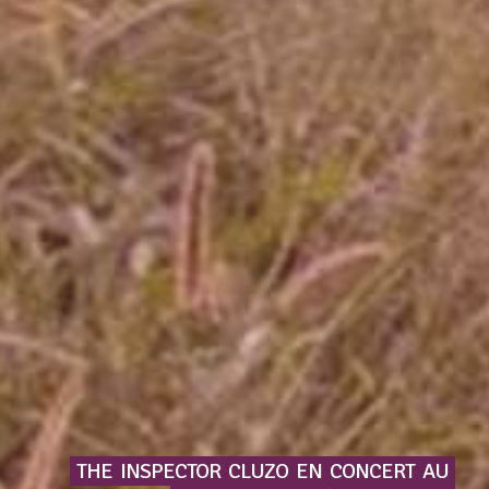
THE
INSPECTOR
CLUZO
EN
CONCERT
AU