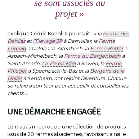
se sont associés au
projet »
explique Cédric Koehl. Il poursuit :
« la
Ferme des
Dahlias
et
l’Élevage 3P
à Berrwiller, la
Ferme
Ludwig
à Goldbach-Altenbach, la
Ferme Better
à
Aspach-Michelbach, la
Ferme du Bergenbach
à
Saint-Amarin,
La Vie en Miel
à Sewen, la
Ferme
Pflieger
à Spechbach-le-Bas et la
Bergerie de la
Doller
à Sentheim, ont rejoint l’aventure. Chacun
se relaie à son tour pour accueillir et conseiller les
clients. »
UNE DÉMARCHE ENGAGÉE
Le magasin regroupe une sélection de produits
issus de 20 fermes alsaciennes, favorisant ainsi le