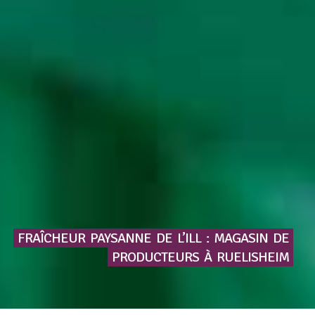
FRAÎCHEUR
PAYSANNE
DE
L’ILL
:
MAGASIN
DE
PRODUCTEURS
À
RUELISHEIM