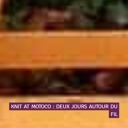
KNIT
AT
MOTOCO
:
DEUX
JOURS
AUTOUR
DU
FIL