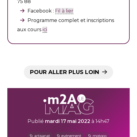
75 88
Facebook :
Fil à lier
Programme complet et inscriptions
aux cours
ici
POUR ALLER PLUS LOIN
Publié
mardi 17 mai 2022
à 14h47
artisanat
evénement
motoco