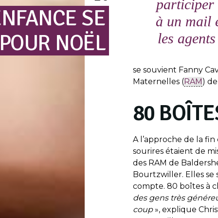
participer
ENFANCE
SE
à un mail 
POUR
NOËL
les agents
se souvient Fanny Cav
Maternelles (
RAM
) d
80 BOÎT
A l’approche de la fin 
sourires étaient de mi
des RAM de Baldersh
Bourtzwiller. Elles se
compte. 80 boîtes à c
des gens très généreu
coup
», explique Chri