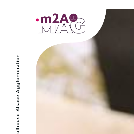
- Mulhouse Alsace Agglomération