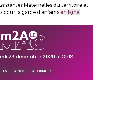
ssistantes Maternelles du territoire et
ns pour la garde d’enfants
en ligne
.
edi 23 décembre 2020
à 10h18
ants
noël
solidarité