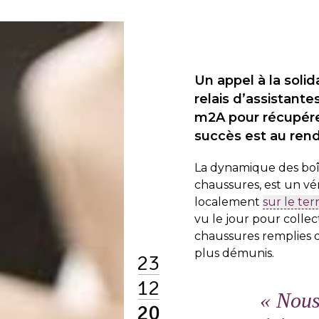
Un appel à la solid
relais d’assistante
m2A pour récupérer
succès est au rend
La dynamique des boît
chaussures, est un vér
localement
sur le ter
vu le jour pour collec
chaussures remplies d’
plus démunis.
23
12
«
Nous
20