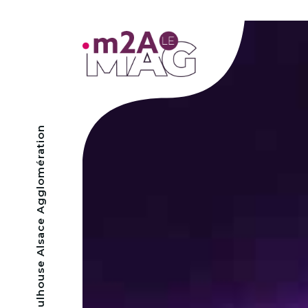
- Mulhouse Alsace Agglomération