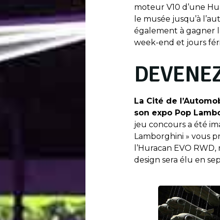
moteur V10 d’une Hur
le musée jusqu’à l’a
également à gagner lor
week-end et jours férié
DEVENEZ
La Cité de l’Automob
son expo Pop Lambor
jeu concours a été im
Lamborghini » vous p
l’Huracan EVO RWD, 
design sera élu en se