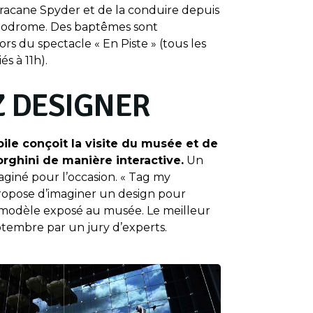
acane Spyder et de la conduire depuis
utodrome. Des baptêmes sont
s du spectacle « En Piste » (tous les
s à 11h).
 DESIGNER
ile conçoit la visite du musée et de
ghini de manière interactive.
Un
aginé pour l’occasion. « Tag my
ropose d’imaginer un design pour
modèle exposé au musée. Le meilleur
ptembre par un jury d’experts.