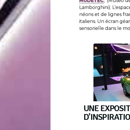
MUDETEC
, (Museo de
Lamborghini). L’espac
néons et de lignes fr
italiens. Un écran gé
sensorielle dans le m
UNE EXPOSIT
D’INSPIRATI