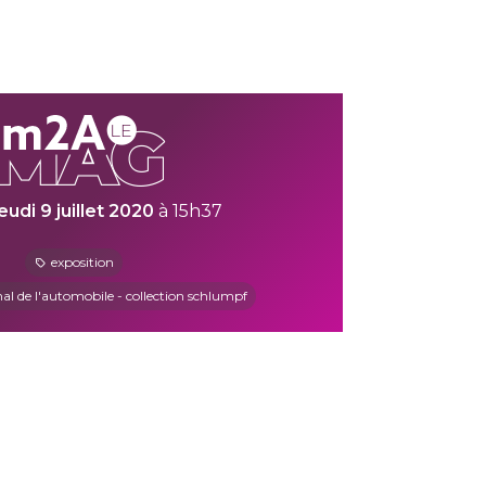
jeudi 9 juillet 2020
à 15h37
exposition
l de l'automobile - collection schlumpf