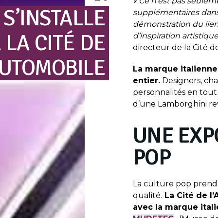
« Ce n’est pas seulem
S’INSTALLE
supplémentaires dans
démonstration du lien
À
LA
CITÉ
DE
d’inspiration artistique
directeur de la Cité d
AUTOMOBILE
La marque italienne
entier.
Designers, chan
personnalités en tout g
d’une Lamborghini re
UNE EXP
POP
La culture pop prend 
qualité.
La Cité de l’
avec la marque ital