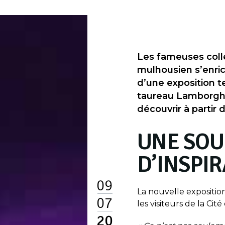
Les fameuses coll
mulhousien s’enric
d’une exposition 
taureau Lamborghin
découvrir à partir d
UNE SOU
D’INSPI
09
La nouvelle expositio
07
les visiteurs de la Cit
20