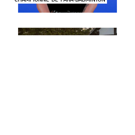
TOP
5
DES
SORTIES
DANS
L’AGGLO
EN
AOÛT
2026