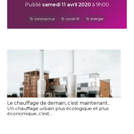
Publié
samedi 11 avril 2020
à 9h00
coronavirus
covid-19
énergie
Le chauffage de demain, c’est maintenant...
Kin
Un chauffage urbain plus écologique et plus
À K
économique, c’est...
pho