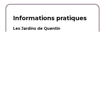
Informations pratiques
Les Jardins de Quentin
Adresse :
105 Rue de Ruelisheim, 68110
Illzach
Contact :
07 86 39 82 29
Horaires : du lundi au vendredi de 09h00
à 12h00 et de 14h00 à 18h00, le samedi de
09h00 à 12h00
Suivre sur
Facebook
et sur
Instagram