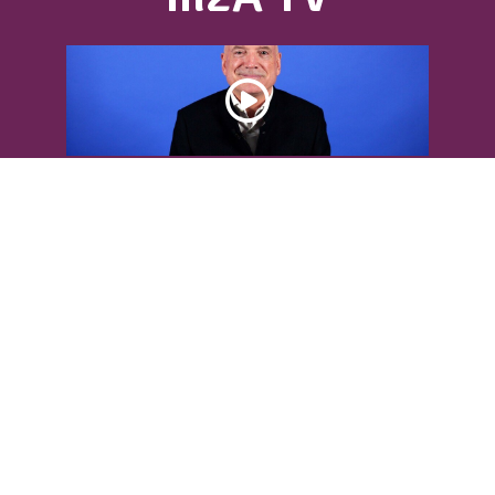
DÉCOUVREZ L’INTERVIEW DE LOUIS
BODIN
Louis Bodin, célèbre ingénieur-
météorologiste, était présent dans
l'Agglomération pour...