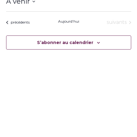
À venir
Sélectionnez
une
date.
Aujourd’hui
Évènement
suivants
Évènements
précédents
S’abonner au calendrier