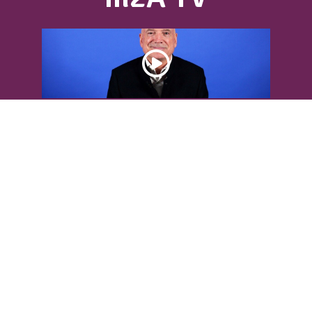
DÉCOUVREZ L’INTERVIEW DE LOUIS
BODIN
Louis Bodin, célèbre ingénieur-
météorologiste, était présent dans
l'Agglomération pour...