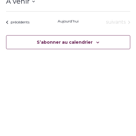
À venir
Sélectionnez
une
date.
Aujourd’hui
Évènement
suivants
Évènements
précédents
S’abonner au calendrier