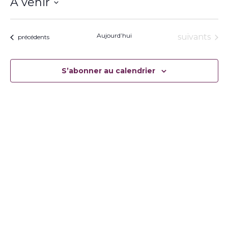
À venir
Sélectionnez
une
date.
Aujourd’hui
Évènement
suivants
Évènements
précédents
S’abonner au calendrier