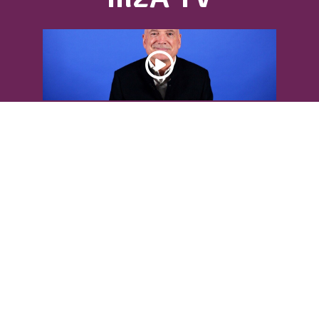
DÉCOUVREZ L’INTERVIEW DE LOUIS
BODIN
Louis Bodin, célèbre ingénieur-
météorologiste, était présent dans
l'Agglomération pour...