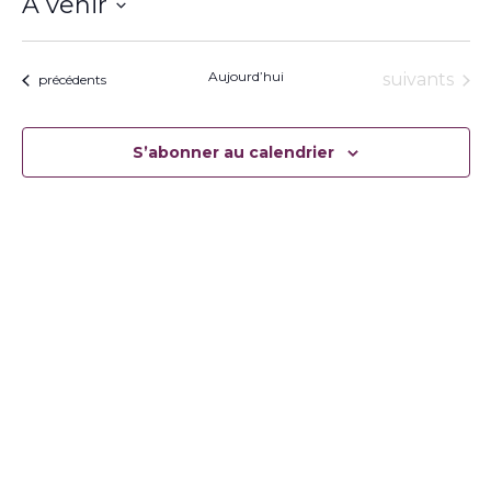
À venir
Sélectionnez
une
date.
Aujourd’hui
Évènement
suivants
Évènements
précédents
S’abonner au calendrier