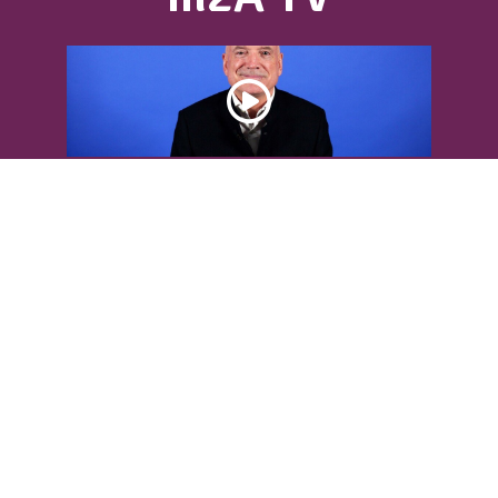
DÉCOUVREZ L’INTERVIEW DE LOUIS
BODIN
Louis Bodin, célèbre ingénieur-
météorologiste, était présent dans
l'Agglomération pour...