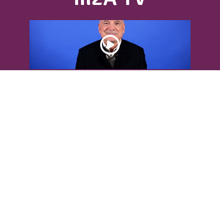
DÉCOUVREZ L’INTERVIEW DE LOUIS
BODIN
Louis Bodin, célèbre ingénieur-
météorologiste, était présent dans
l'Agglomération pour...