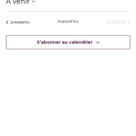
À venir
Sélectionnez
une
date.
Aujourd’hui
Évènement
suivants
Évènements
précédents
S’abonner au calendrier