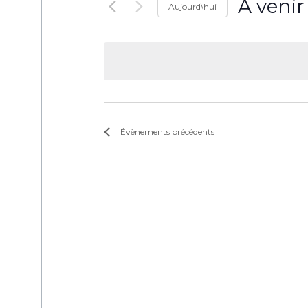
À venir
Aujourd\hui
Sélectionne
une
date.
Évènements
précédents