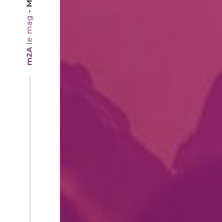
le mag
m2A