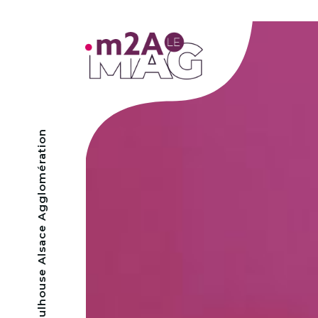
- Mulhouse Alsace Agglomération