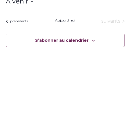
À venir
Sélectionnez
une
date.
Aujourd’hui
Évènement
suivants
Évènements
précédents
S’abonner au calendrier