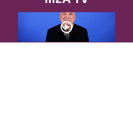
DÉCOUVREZ L’INTERVIEW DE LOUIS
BODIN
Louis Bodin, célèbre ingénieur-
météorologiste, était présent dans
l'Agglomération pour...