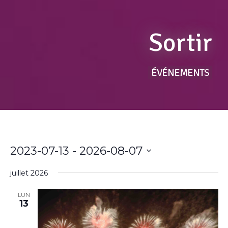
Sortir
ÉVÉNEMENTS
2023-07-13
 - 
2026-08-07
Sélectionnez
une
juillet 2026
date.
LUN
13