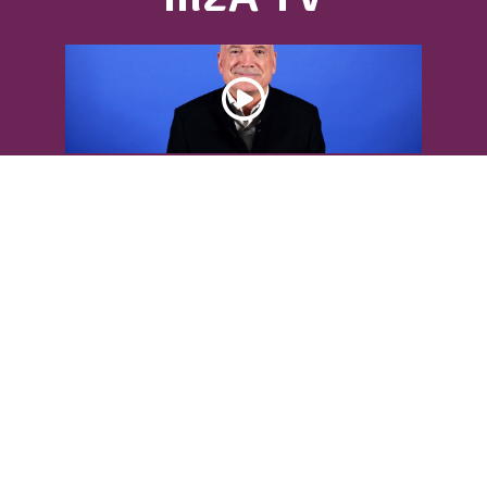
DÉCOUVREZ L’INTERVIEW DE LOUIS
BODIN
Louis Bodin, célèbre ingénieur-
météorologiste, était présent dans
l'Agglomération pour...