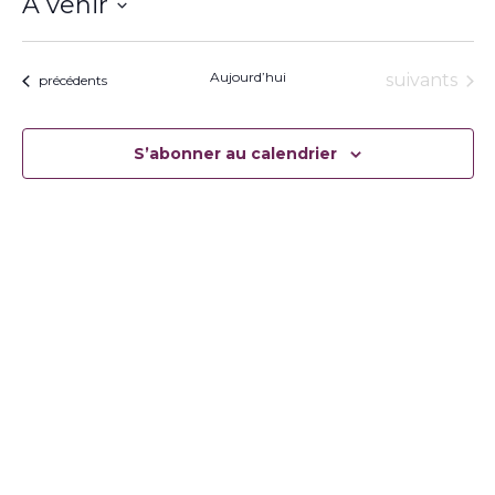
À venir
Sélectionnez
une
date.
Aujourd’hui
Évènement
suivants
Évènements
précédents
S’abonner au calendrier