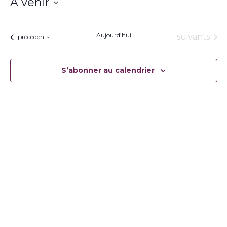
À venir
Sélectionnez
une
date.
Aujourd’hui
Évènement
suivants
Évènements
précédents
S’abonner au calendrier