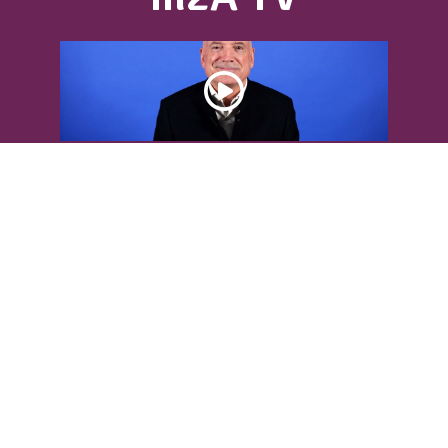
DÉCOUVREZ L’INTERVIEW DE LOUIS
BODIN
Louis Bodin, célèbre ingénieur-
météorologiste, était présent dans
l'Agglomération pour...