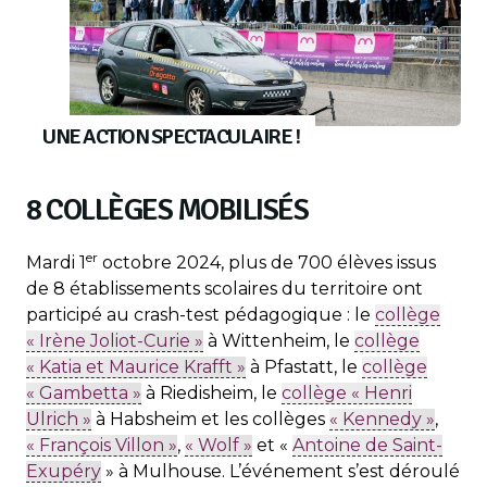
UNE ACTION SPECTACULAIRE !
8 COLLÈGES MOBILISÉS
er
Mardi 1
octobre 2024, plus de 700 élèves issus
de 8 établissements scolaires du territoire ont
participé au crash-test pédagogique : le
collège
« Irène Joliot-Curie »
à Wittenheim, le
collège
« Katia et Maurice Krafft »
à Pfastatt, le
collège
« Gambetta »
à Riedisheim, le
collège « Henri
Ulrich »
à Habsheim et les collèges
« Kennedy »
,
« François Villon »
,
« Wolf »
et «
Antoine de Saint-
Exupéry
» à Mulhouse. L’événement s’est déroulé