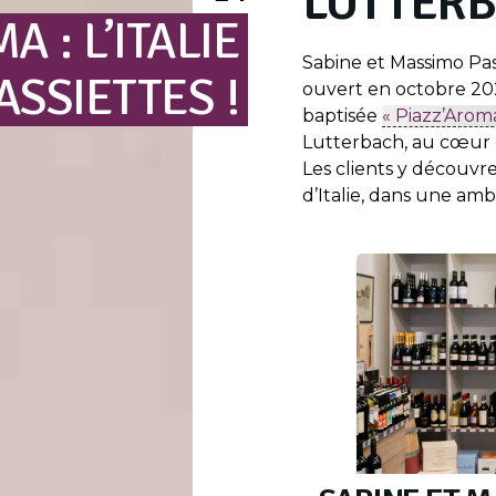
LUTTER
MA
:
L’ITALIE
Sabine et Massimo Pas
ASSIETTES
!
ouvert en octobre 202
baptisée
« Piazz’Arom
Lutterbach, au cœur
Les clients y découvr
d’Italie, dans une amb