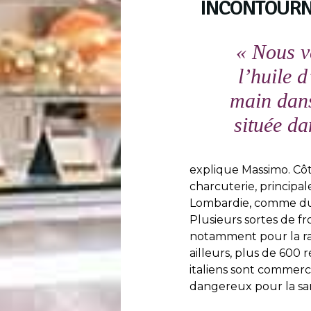
INCONTOURN
« Nous v
l’huile d
main dans
située da
explique Massimo. Côté
charcuterie, principa
Lombardie, comme du 
Plusieurs sortes de f
notamment pour la rac
ailleurs, plus de 600 r
italiens sont commerci
dangereux pour la sa