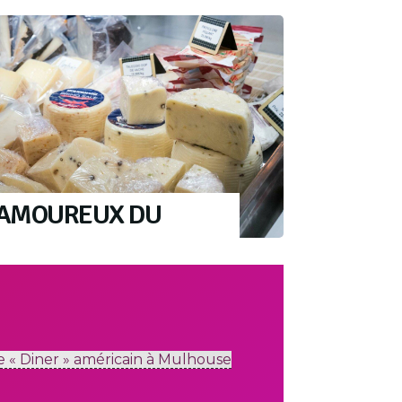
S AMOUREUX DU
 « Diner » américain à Mulhouse