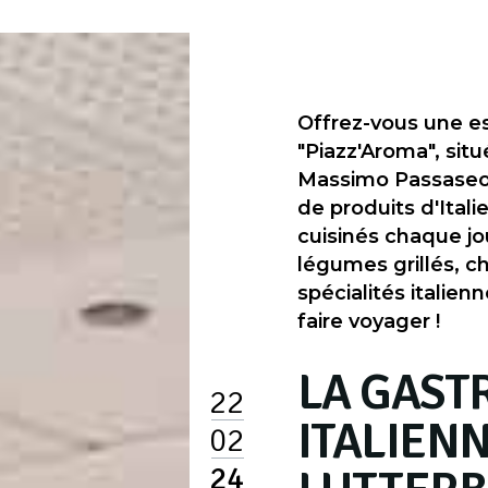
Offrez-vous une es
"Piazz'Aroma", sit
Massimo Passaseo 
de produits d'Ital
cuisinés chaque jo
légumes grillés, c
spécialités italie
faire voyager !
LA GAST
22
ITALIENN
02
24