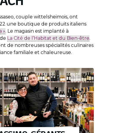
BACH
saseo, couple wittelsheimois, ont
2 une boutique de produits italiens
a »
. Le magasin est implanté à
 de
La Cité de l’Habitat et du Bien-être
.
ent de nombreuses spécialités culinaires
iance familiale et chaleureuse.