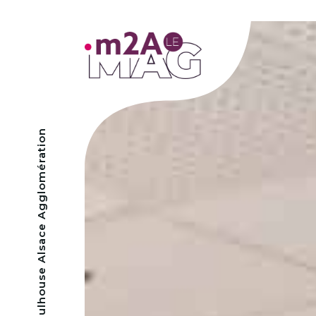
- Mulhouse Alsace Agglomération