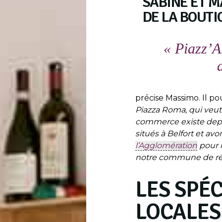
SABINE ET M
DE LA BOUTI
« Piazz’A
précise Massimo. Il po
Piazza Roma, qui veut 
commerce existe depui
situés à Belfort et a
l’Agglomération
pour n
notre commune de rés
LES SPÉC
LOCALES