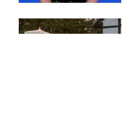
TOP
5
DES
SORTIES
DANS
L’AGGLO
EN
AOÛT
2026