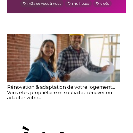
m2a de vous à nous
mulhouse
vidéo
Rénovation & adaptation de votre logement...
Int
Vous êtes propriétaire et souhaitez rénover ou
Ma
adapter votre...
Int