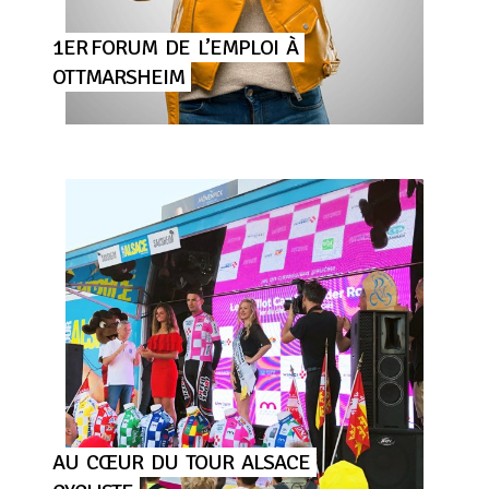
1ER FORUM
DE
L’EMPLOI
À
OTTMARSHEIM
AU
CŒUR
DU
TOUR
ALSACE