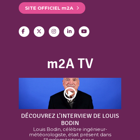
SITE OFFICIEL
m
2A
m2A TV
DÉCOUVREZ L’INTERVIEW DE LOUIS
BODIN
Louis Bodin, célèbre ingénieur-
météorologiste, était présent dans
l'Agglomération pour...