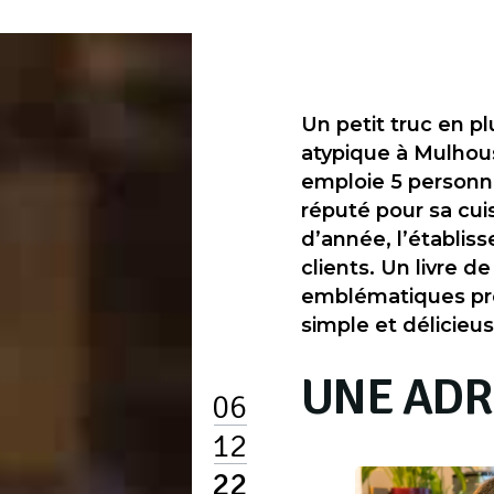
Un petit truc en 
atypique à Mulhous
emploie 5 personne
réputé pour sa cui
d’année, l’établis
clients. Un livre d
emblématiques pro
simple et délicieu
UNE ADR
06
12
22