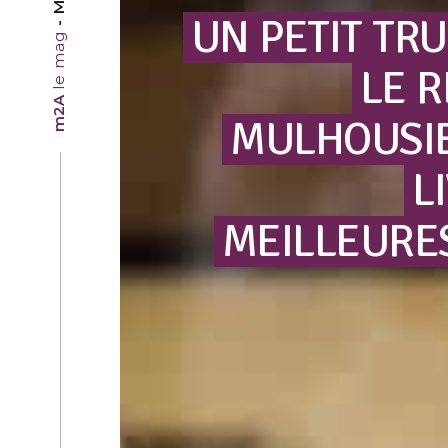
UN
PETIT
TRU
le mag
LE
R
m2A
MULHOUSI
L
MEILLEURE