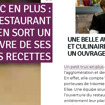
C
EN
PLUS
:
ESTAURANT
EN
SORT
UN
UNE BELLE 
IVRE
DE
SES
ET CULINAIR
UN OUVRAG
S
RECETTES
Un petit truc en plus
l’agglomération et de
En effet, elle compte
porteuses de trisomie 2
Elise. Une équipe sou
l’ouverture du restaura
entièrement leur place