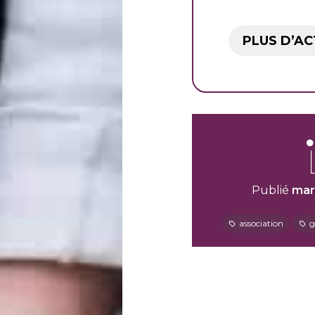
PLUS D’AC
Publié
mar
association
g