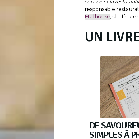
service et la restaurat
responsable restaura
Mulhouse
, cheffe de c
UN LIVR
DE SAVOURE
SIMPLES À P