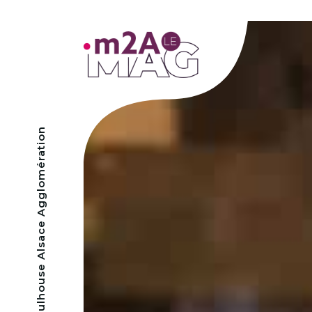
- Mulhouse Alsace Agglomération