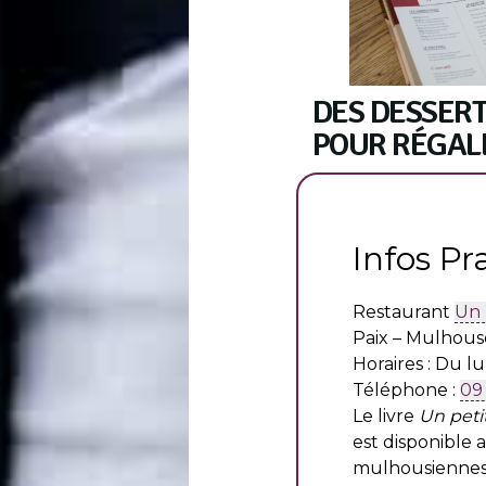
DES DESSER
POUR RÉGALE
Infos Pr
Restaurant
Un 
Paix – Mulhous
Horaires : Du l
Téléphone :
09
Le livre
Un peti
est disponible a
mulhousiennes