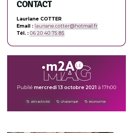
CONTACT
Lauriane COTTER
Email :
lauriane.cotter@hotmail.fr
Tél. :
06 20 40 75 85
Publié
mercredi 13 octobre 2021
à 17h00
attractivité
chalampé
économie