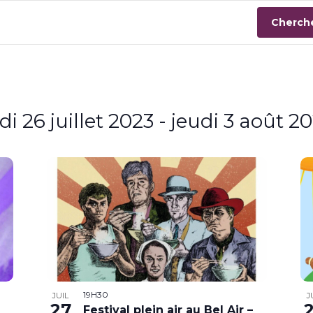
Cherch
i 26 juillet 2023
 - 
jeudi 3 août 2
z
19H30
JUIL
J
27
Festival plein air au Bel Air –