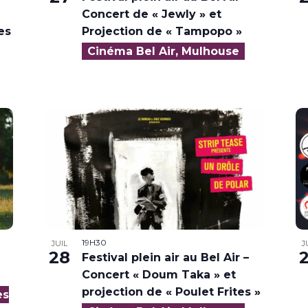
Concert de « Jewly » et
es
Projection de « Tampopo »
Cinéma Bel Air, Mulhouse
19H30
JUIL
J
28
Festival plein air au Bel Air –
Concert « Doum Taka » et
projection de « Poulet Frites »
es