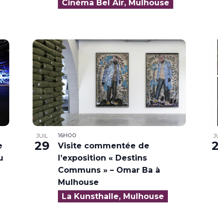
Cinéma Bel Air, Mulhouse
16H00
JUIL
J
29
e
Visite commentée de
u
l’exposition « Destins
Communs » – Omar Ba à
Mulhouse
La Kunsthalle, Mulhouse