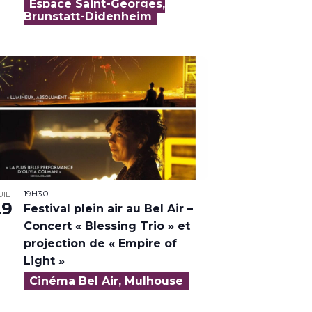
Espace Saint-Georges,
Brunstatt-Didenheim
19H30
UIL
29
Festival plein air au Bel Air –
Concert « Blessing Trio » et
projection de « Empire of
Light »
Cinéma Bel Air, Mulhouse