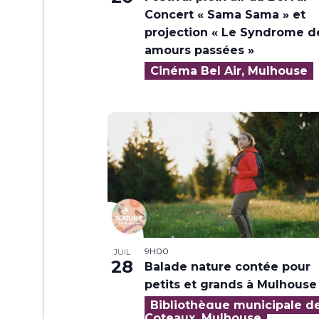
Concert « Sama Sama » et
projection « Le Syndrome d
amours passées »
Cinéma Bel Air, Mulhouse
9H00
JUIL
28
Balade nature contée pour
petits et grands à Mulhouse
Bibliothèque municipale d
Coteaux, Mulhouse