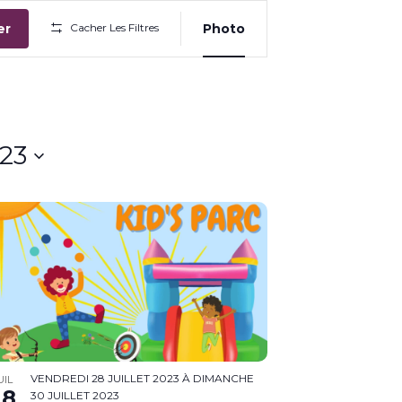
Navigation
de
er
Cacher Les Filtres
Photo
vues
Évènement
023
VENDREDI 28 JUILLET 2023
À
DIMANCHE
UIL
28
30 JUILLET 2023