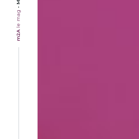
le mag
m2A