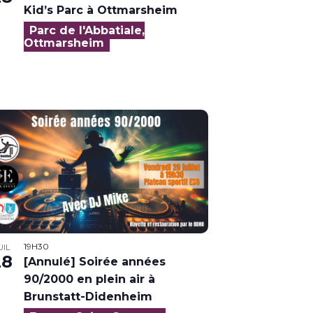
Kid’s Parc à Ottmarsheim
Parc de l'Abbatiale,
Ottmarsheim
19H30
UIL
28
[Annulé] Soirée années
90/2000 en plein air à
Brunstatt-Didenheim