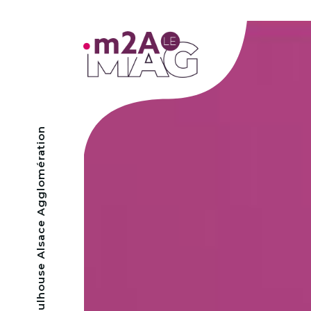
- Mulhouse Alsace Agglomération