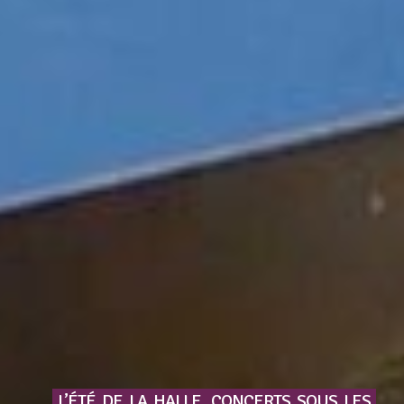
L’ÉTÉ
DE
LA
HALLE,
CONCERTS
SOUS
LES