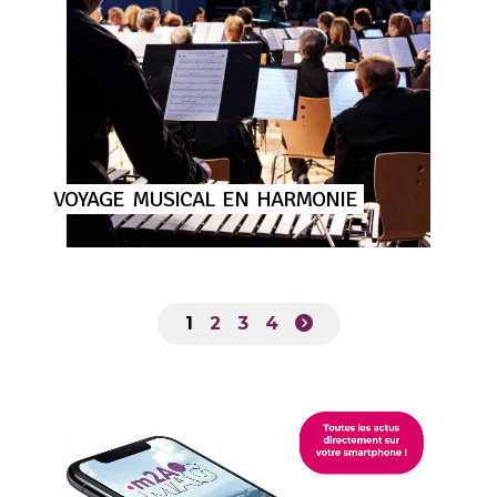
VOYAGE
MUSICAL
EN
HARMONIE
1
2
3
4