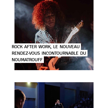
ROCK
AFTER
WORK,
LE
NOUVEAU
RENDEZ-VOUS
INCONTOURNABLE
DU
NOUMATROUFF