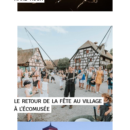
LE
RETOUR
DE
LA
FÊTE
AU
VILLAGE
À
L’ÉCOMUSÉE