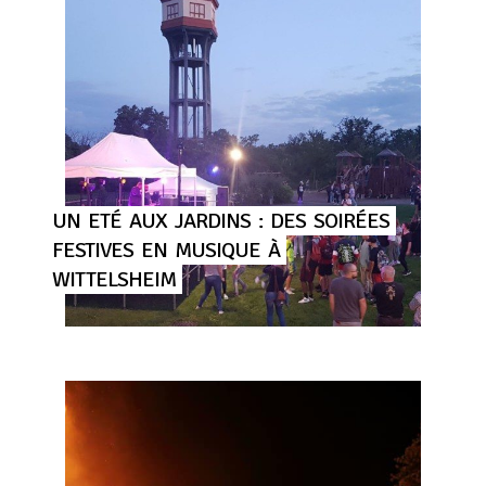
UN
ETÉ
AUX
JARDINS
:
DES
SOIRÉES
FESTIVES
EN
MUSIQUE
À
WITTELSHEIM