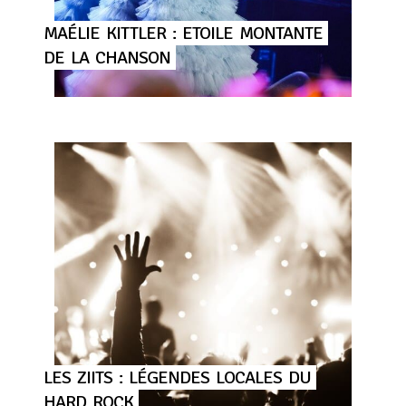
MAÉLIE
KITTLER
:
ETOILE
MONTANTE
DE
LA
CHANSON
LES
ZIITS
:
LÉGENDES
LOCALES
DU
HARD
ROCK