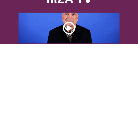
DÉCOUVREZ L’INTERVIEW DE LOUIS
BODIN
Louis Bodin, célèbre ingénieur-
météorologiste, était présent dans
l'Agglomération pour...