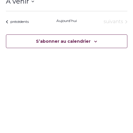
À venir
Sélectionnez
une
date.
Aujourd’hui
Évènement
suivants
Évènements
précédents
S’abonner au calendrier