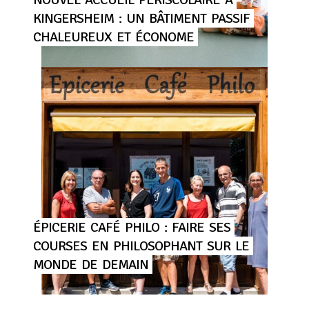
KINGERSHEIM
:
UN
BÂTIMENT
PASSIF
CHALEUREUX
ET
ÉCONOME
ÉPICERIE
CAFÉ
PHILO
:
FAIRE
SES
COURSES
EN
PHILOSOPHANT
SUR
LE
MONDE
DE
DEMAIN