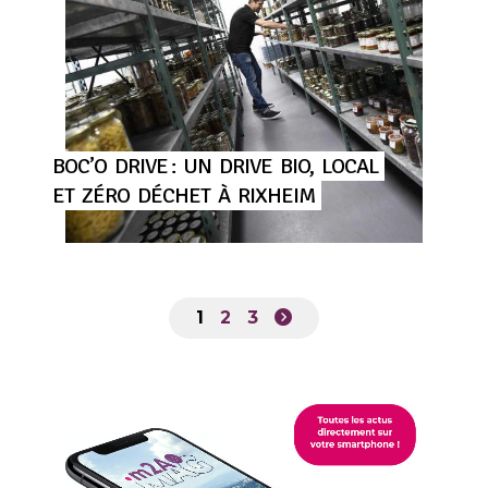
BOC’O
DRIVE :
UN
DRIVE
BIO,
LOCAL
ET
ZÉRO
DÉCHET
À
RIXHEIM
1
2
3