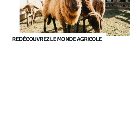
REDÉCOUVREZ LE MONDE AGRICOLE
Dimanche 22 septembre 2024,
m2A
, la
Chambre
d’Agriculture d’Alsace
,
Bio en Grand Est
et
Terre
de Liens Alsace
invitent les habitants de
l’Agglomération et des alentours à rencontrer
quatre agriculteurs du territoire engagés dans
une démarche écoresponsable : le
Domaine
Krust
à Berrwiller,
Les Jardins de la Doller
à
Lutterbach,
Les Champs d’Orion
à Reiningue et la
Ferme du Niederaufeld, Materne Onimus
à
Bantzenheim. De 10h00 à 18h00, vivez une
immersion passionnante dans la vie d’une ferme
moderne et respectueuse de l’environnement.