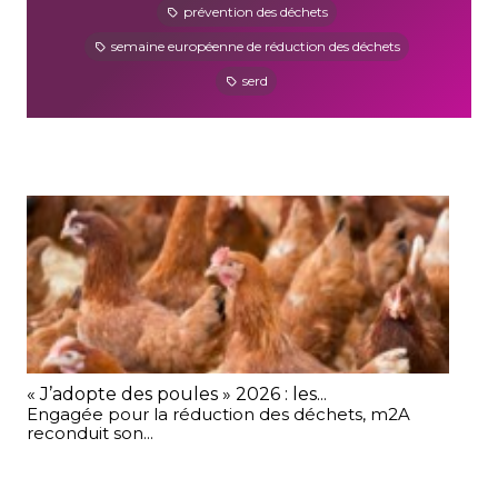
prévention des déchets
semaine européenne de réduction des déchets
serd
« J’adopte des poules » 2026 : les...
Chr
Engagée pour la réduction des déchets, m2A
Ch
reconduit son...
déc