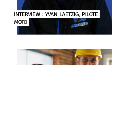
INTERVIEW
:
YVAN
LAETZIG,
PILOTE
MOTO
RÉNOVATION
&
ADAPTATION
DE
VOTRE
LOGEMENT
:
M2A
VOUS