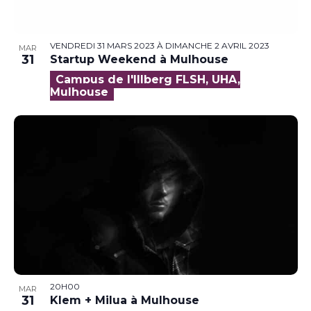
VENDREDI 31 MARS 2023
À
DIMANCHE 2 AVRIL 2023
MAR
31
Startup Weekend à Mulhouse
Campus de l'Illberg FLSH, UHA,
Mulhouse
20H00
MAR
31
Klem + Milua à Mulhouse