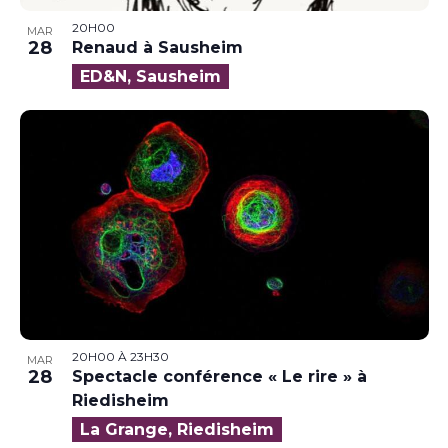
20H00
MAR
28
Renaud à Sausheim
ED&N, Sausheim
20H00
À
23H30
MAR
28
Spectacle conférence « Le rire » à
Riedisheim
La Grange, Riedisheim