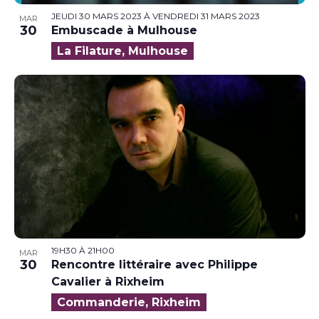
JEUDI 30 MARS 2023
À
VENDREDI 31 MARS 2023
MAR
30
Embuscade à Mulhouse
La Filature, Mulhouse
19H30
À
21H00
MAR
30
Rencontre littéraire avec Philippe
Cavalier à Rixheim
Commanderie, Rixheim