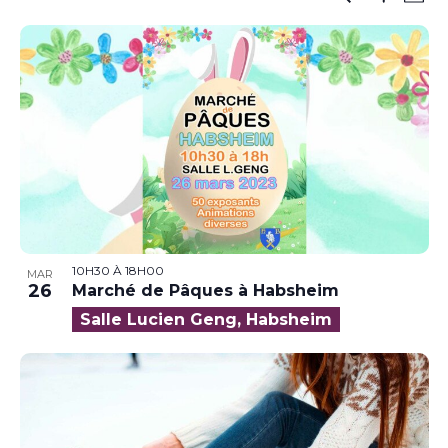
Phot
de
Montrer
et
Sélectionnez
Les
vue
la
navigatio
Filtres
Év
date
de
vues
Évènemen
10H30
À
18H00
MAR
26
Marché de Pâques à Habsheim
Salle Lucien Geng, Habsheim