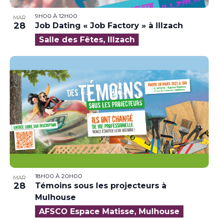
9H00
À
12H00
MAR
28
Job Dating « Job Factory » à Illzach
Salle des Fêtes, Illzach
18H00
À
20H00
MAR
28
Témoins sous les projecteurs à
Mulhouse
AFSCO Espace Matisse, Mulhouse