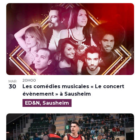
20H00
MAR
30
Les comédies musicales « Le concert
évènement » à Sausheim
ED&N, Sausheim