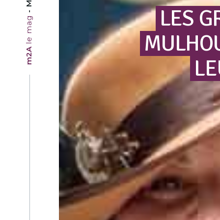
LES
G
le mag
MULHO
m2A
LE