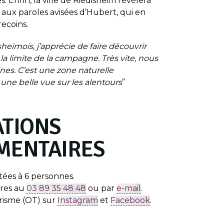
s. Enfin, la ville de Riedisheim révélera
 aux paroles avisées d’Hubert, qui en
ecoins.
eimois, j’apprécie de faire découvrir
à la limite de la campagne. Très vite, nous
nes. C’est une zone naturelle
 une belle vue sur les alentours
”
TIONS
MENTAIRES
itées à 6 personnes.
ires au
03 89 35 48 48
ou par
e-mail
.
urisme (OT) sur
Instagram
et
Facebook
.