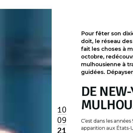
Pour fêter son dix
doit, le réseau de
fait les choses à m
octobre, redécouv
mulhousienne à tra
guidées. Dépaysem
DE NEW-
MULHOUS
10
09
C’est dans les années
21
apparition aux États-