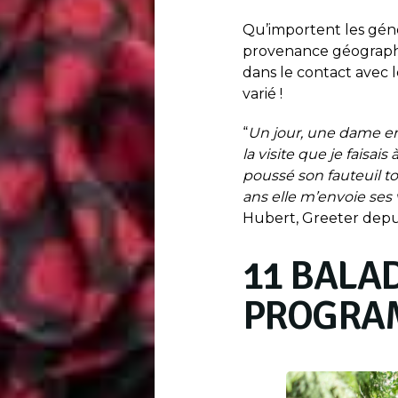
Qu’importent les génér
provenance géographiq
dans le contact avec le
varié !
“
Un jour, une dame en
la visite que je faisai
poussé son fauteuil to
ans elle m’envoie ses
Hubert, Greeter depui
11 BALA
PROGRA