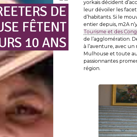
yorkais décident d’acc
REETERS
DE
leur dévoiler les facet
d’habitants. Si le mo
USE
FÊTENT
entier depuis, m2A n’y 
Tourisme et des Con
URS
10
ANS
de l’agglomération.
à l’aventure, avec un 
Mulhouse et toute au
passionnantes promena
région.