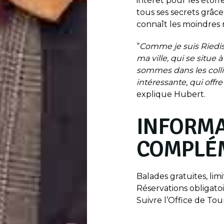
intérêt pour les étoffe
tous ses secrets grâce
connaît les moindres r
“
Comme je suis Riedish
ma ville, qui se situe 
sommes dans les colli
intéressante, qui offre
explique Hubert.
INFORMA
COMPLÉ
Balades gratuites, lim
Réservations obligato
Suivre l’Office de To