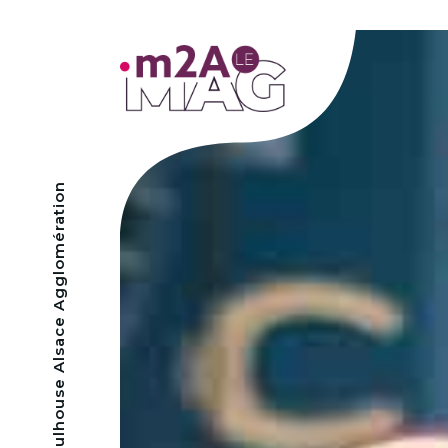
- Mulhouse Alsace Agglomération