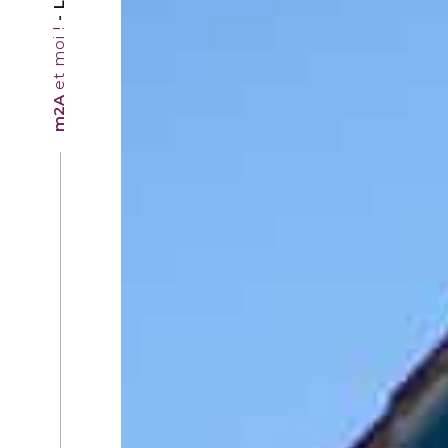
et moi !
m2A