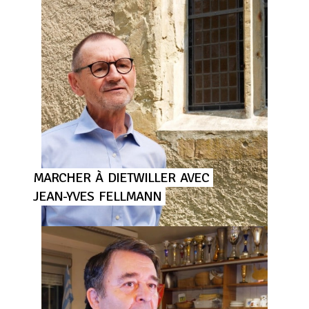
MARCHER
À
DIETWILLER
AVEC
JEAN-YVES
FELLMANN