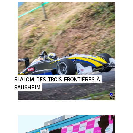
SLALOM
DES
TROIS
FRONTIÈRES
À
SAUSHEIM